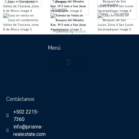
Casa
En venta
Terreno
cuadrados
En venta
Casa
En venta
Powered by
Estatik
Menú
¿Quiénes Somos?
Búsqueda Propiedades
Proyectos Nuevos
Marketing Digital Inmobiliario
Contáctanos
+502 2215-
7360
info@prisma-
realestate.com